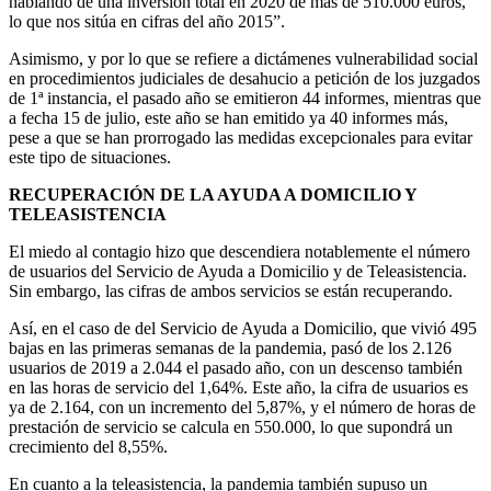
hablando de una inversión total en 2020 de más de 510.000 euros,
lo que nos sitúa en cifras del año 2015”.
Asimismo, y por lo que se refiere a dictámenes vulnerabilidad social
en procedimientos judiciales de desahucio a petición de los juzgados
de 1ª instancia, el pasado año se emitieron 44 informes, mientras que
a fecha 15 de julio, este año se han emitido ya 40 informes más,
pese a que se han prorrogado las medidas excepcionales para evitar
este tipo de situaciones.
RECUPERACIÓN DE LA AYUDA A DOMICILIO Y
TELEASISTENCIA
El miedo al contagio hizo que descendiera notablemente el número
de usuarios del Servicio de Ayuda a Domicilio y de Teleasistencia.
Sin embargo, las cifras de ambos servicios se están recuperando.
Así, en el caso de del Servicio de Ayuda a Domicilio, que vivió 495
bajas en las primeras semanas de la pandemia, pasó de los 2.126
usuarios de 2019 a 2.044 el pasado año, con un descenso también
en las horas de servicio del 1,64%. Este año, la cifra de usuarios es
ya de 2.164, con un incremento del 5,87%, y el número de horas de
prestación de servicio se calcula en 550.000, lo que supondrá un
crecimiento del 8,55%.
En cuanto a la teleasistencia, la pandemia también supuso un