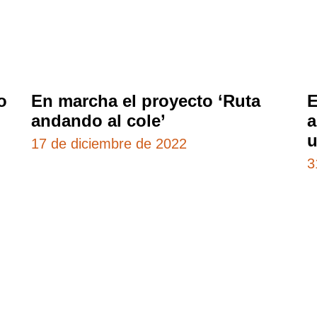
o
En marcha el proyecto ‘Ruta
E
andando al cole’
a
u
17 de diciembre de 2022
3