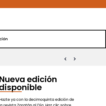
ción
s la salida de Víctor Alonso
o y de Comida a Domicilio
rvecera y musical de primer nivel
r nivel
vín de Natación
l agua
Nueva edición
disponible
Hazte ya con la decimoquinta edición de
la revista Zaratán al Día. Haz clic sobre