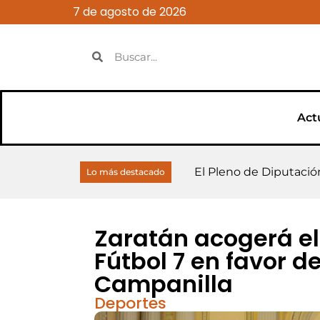
7 de agosto de 2026
Act
El presidente de la Di
El Pleno de Diputación
Diputación invierte 2 
Abierta la convocator
Diputación destina 6,
El Milanito cierra una
El Milanito brinda po
David Sanz participa 
Zaratán instala una es
Cierran la piscina gra
Lo más destacado
Monge
Zaratán acogerá el 
Fútbol 7 en favor d
Campanilla
Deportes