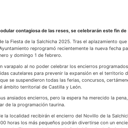
nodular contagiosa de las reses, se celebrarán este fin d
 de la Fiesta de la Salchicha 2025. Tras el aplazamiento q
 Ayuntamiento reprogramó recientemente la nueva fecha para
nero y domingo 1 de febrero.
un varapalo al no poder celebrar los encierros programados
didas cautelares para prevenir la expansión en el territor
a que se suspendieron todas las ferias, concursos, certáme
ámbito territorial de Castilla y León.
 sus ansiados encierros, pero la espera ha merecido la pena,
tar de la programación taurina.
de la localidad recibirán el encierro del Novillo de la Salc
:00 horas los más pequeños podrán divertirse con un encierr