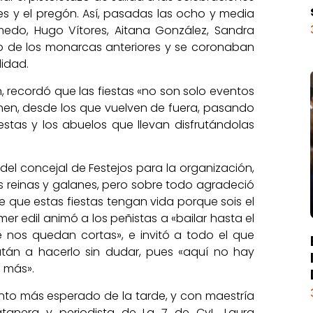
s y el pregón. Así, pasadas las ocho y media
lmedo, Hugo Vítores, Aitana González, Sandra
igo de los monarcas anteriores y se coronaban
idad.
ón, recordó que las fiestas «no son solo eventos
en, desde los que vuelven de fuera, pasando
estas y los abuelos que llevan disfrutándolas
 del concejal de Festejos para la organización,
s reinas y galanes, pero sobre todo agradeció
 que estas fiestas tengan vida porque sois el
mer edil animó a los peñistas a «bailar hasta el
 nos quedan cortas», e invitó a todo el que
atán a hacerlo sin dudar, pues «aquí no hay
o más».
nto más esperado de la tarde, y con maestría
atanera y periodista de La 7 de CyL, Laura