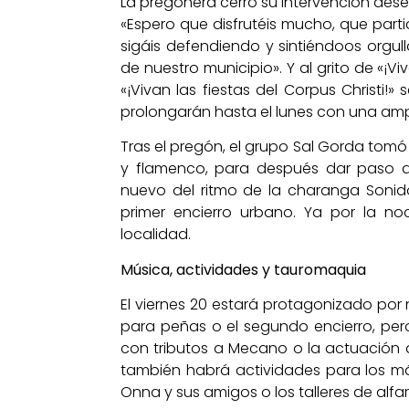
La pregonera cerró su intervención dese
«Espero que disfrutéis mucho, que parti
sigáis defendiendo y sintiéndoos orgull
de nuestro municipio». Y al grito de «¡Vi
«¡Vivan las fiestas del Corpus Christi!
prolongarán hasta el lunes con una amp
Tras el pregón, el grupo Sal Gorda tomó
y flamenco, para después dar paso a
nuevo del ritmo de la charanga Sonid
primer encierro urbano. Ya por la noc
localidad.
Música, actividades y tauromaquia
El viernes 20 estará protagonizado por 
para peñas o el segundo encierro, pe
con tributos a Mecano o la actuación de
también habrá actividades para los m
Onna y sus amigos o los talleres de alfar