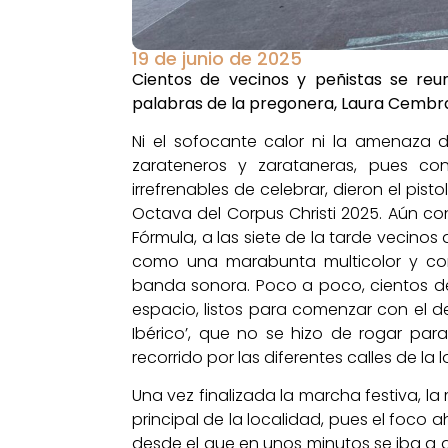
19 de junio de 2025
Cientos de vecinos y peñistas se reu
palabras de la pregonera, Laura Cembran
Ni el sofocante calor ni la amenaza 
zarateneros y zarataneras, pues co
irrefrenables de celebrar, dieron el pist
Octava del Corpus Christi 2025. Aún co
Fórmula, a las siete de la tarde vecino
como una marabunta multicolor y con
banda sonora. Poco a poco, cientos d
espacio, listos para comenzar con el d
Ibérico’, que no se hizo de rogar par
recorrido por las diferentes calles de la 
Una vez finalizada la marcha festiva, la
principal de la localidad, pues el foco 
desde el que en unos minutos se iba a d