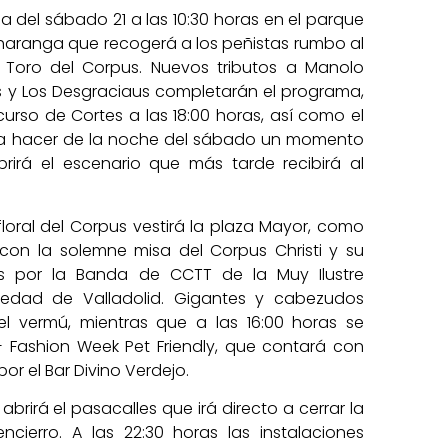
a del sábado 21 a las 10:30 horas en el parque
charanga que recogerá a los peñistas rumbo al
l Toro del Corpus. Nuevos tributos a Manolo
s y Los Desgraciaus completarán el programa,
rso de Cortes a las 18:00 horas, así como el
para hacer de la noche del sábado un momento
rirá el escenario que más tarde recibirá al
loral del Corpus vestirá la plaza Mayor, como
con la solemne misa del Corpus Christi y su
s por la Banda de CCTT de la Muy Ilustre
iedad de Valladolid. Gigantes y cabezudos
l vermú, mientras que a las 16:00 horas se
+ Fashion Week Pet Friendly, que contará con
r el Bar Divino Verdejo.
abrirá el pasacalles que irá directo a cerrar la
cierro. A las 22:30 horas las instalaciones