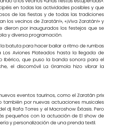
ando a los vecinos «unas fiestas estupendas».
cipéis en todas las actividades posibles y que
osos de las fiestas y de todas las tradiciones
van los vecinos de Zaratán!», «¡Viva Zaratán!» y
» se dieron por inaugurados los festejos que se
lia y diversa programación.
 la batuta para hacer bailar a ritmo de rumbas
 Los Aviones Plateados hasta la llegada de
o Ibérico, que puso la banda sonora para el
he, el discomóvil La Gramola hizo vibrar la
nuevos eventos taurinos, como el Zaratán prix
ro también por nuevas actuaciones musicales
l dj Rafa Torres y el Macroshow Éxtasis. Pero
ás pequeños con la actuación de El show de
ería y personalización de una prenda textil.