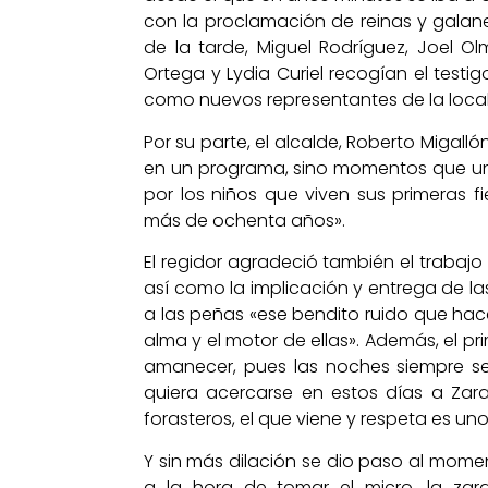
con la proclamación de reinas y galane
de la tarde, Miguel Rodríguez, Joel O
Ortega y Lydia Curiel recogían el test
como nuevos representantes de la local
Por su parte, el alcalde, Roberto Migall
en un programa, sino momentos que un
por los niños que viven sus primeras fi
más de ochenta años».
El regidor agradeció también el trabajo
así como la implicación y entrega de la
a las peñas «ese bendito ruido que hace
alma y el motor de ellas». Además, el pri
amanecer, pues las noches siempre se
quiera acercarse en estos días a Zar
forasteros, el que viene y respeta es un
Y sin más dilación se dio paso al mome
a la hora de tomar el micro, la zar