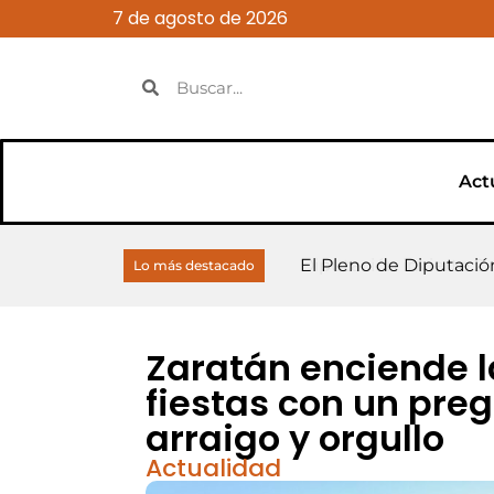
7 de agosto de 2026
Act
El presidente de la Di
El Pleno de Diputación
Diputación invierte 2 
Abierta la convocator
Diputación destina 6,
El Milanito cierra una
El Milanito brinda po
David Sanz participa 
Zaratán instala una es
Cierran la piscina gra
Lo más destacado
Monge
Zaratán enciende 
fiestas con un preg
arraigo y orgullo
Actualidad