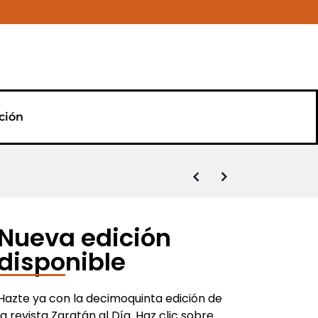
ción
s la salida de Víctor Alonso
o y de Comida a Domicilio
rvecera y musical de primer nivel
r nivel
vín de Natación
l agua
Nueva edición
disponible
Hazte ya con la decimoquinta edición de
la revista Zaratán al Día. Haz clic sobre