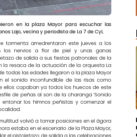
nieron en la plaza Mayor para escuchar las
os Lajo, vecina y periodista de La 7 de CyL
de tormenta amedrentaron este jueves a los
n los nervios a flor de piel y unas ganas
oletazo de salida a sus fiestas patronales de la
n la resaca de la actuación de la orquesta La
s de todas las edades llegaron a la plaza Mayor
 el sonido inconfundible de las risas como
e ellos copaban ya todos los huecos de este
esfile de peñas al son de la charanga ‘Sonido
a entonar los himnos peñistas y comenzar el
localidad.
 multitud volvió a tomar posiciones en el ágora
ahora estaba en el escenario de la Plaza Mayor,
ar el pistoletazo de salida a las celebraciones