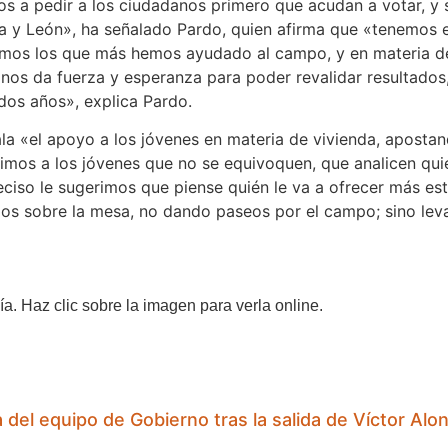
os a pedir a los ciudadanos primero que acudan a votar, y 
a y León», ha señalado Pardo, quien afirma que «tenemos el
mos los que más hemos ayudado al campo, y en materia de T
 nos da fuerza y esperanza para poder revalidar resultados,
dos años», explica Pardo.
la «el apoyo a los jóvenes en materia de vivienda, apostand
dimos a los jóvenes que no se equivoquen, que analicen quié
ciso le sugerimos que piense quién le va a ofrecer más es
ados sobre la mesa, no dando paseos por el campo; sino lev
ía. Haz clic sobre la imagen para verla online.
ra del equipo de Gobierno tras la salida de Víctor A