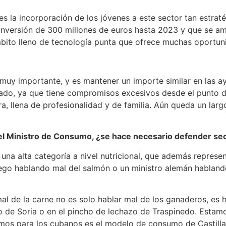
 es la incorporación de los jóvenes a este sector tan estra
inversión de 300 millones de euros hasta 2023 y que se a
ámbito lleno de tecnología punta que ofrece muchas oportun
y importante, y es mantener un importe similar en las ayu
ado, ya que tiene compromisos excesivos desde el punto d
ra, llena de profesionalidad y de familia. Aún queda un la
 del Ministro de Consumo, ¿se hace necesario defender s
na alta categoría a nivel nutricional, que además represen
uego hablando mal del salmón o un ministro alemán habland
l de la carne no es solo hablar mal de los ganaderos, es ha
zno de Soria o en el pincho de lechazo de Traspinedo. Estam
mos para los cubanos es el modelo de consumo de Castilla