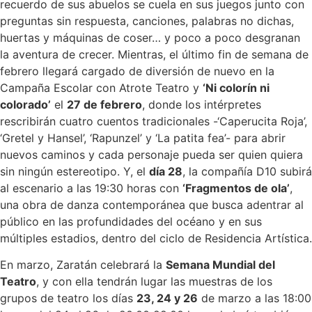
recuerdo de sus abuelos se cuela en sus juegos junto con
preguntas sin respuesta, canciones, palabras no dichas,
huertas y máquinas de coser… y poco a poco desgranan
la aventura de crecer. Mientras, el último fin de semana de
febrero llegará cargado de diversión de nuevo en la
Campaña Escolar con Atrote Teatro y
‘Ni colorín ni
colorado’
el
27 de febrero
, donde los intérpretes
rescribirán cuatro cuentos tradicionales -‘Caperucita Roja’,
‘Gretel y Hansel’, ‘Rapunzel’ y ‘La patita fea’- para abrir
nuevos caminos y cada personaje pueda ser quien quiera
sin ningún estereotipo. Y, el
día 28
, la compañía D10 subirá
al escenario a las 19:30 horas con
‘Fragmentos de ola’
,
una obra de danza contemporánea que busca adentrar al
público en las profundidades del océano y en sus
múltiples estadios, dentro del ciclo de Residencia Artística.
En marzo, Zaratán celebrará la
Semana Mundial del
Teatro
, y con ella tendrán lugar las muestras de los
grupos de teatro los días
23, 24 y 26
de marzo a las 18:00