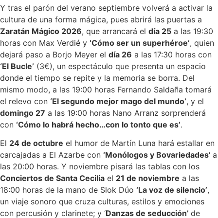
Y tras el parón del verano septiembre volverá a activar la
cultura de una forma mágica, pues abrirá las puertas a
Zaratán Mágico 2026
, que arrancará el
día 25
a las 19:30
horas con Max Verdié y
‘Cómo ser un superhéroe’
, quien
dejará paso a Borjo Meyer el
día 26
a las 17:30 horas con
‘El Bucle’
(3€), un espectáculo que presenta un espacio
donde el tiempo se repite y la memoria se borra. Del
mismo modo, a las 19:00 horas Fernando Saldaña tomará
el relevo con
‘El segundo mejor mago del mundo’
, y el
domingo 27
a las 19:00 horas Nano Arranz sorprenderá
con
‘Cómo lo habrá hecho…con lo tonto que es’
.
El
24 de octubre
el humor de Martín Luna hará estallar en
carcajadas a El Azarbe con
‘Monólogos y Bovariedades’
a
las 20:00 horas. Y noviembre pisará las tablas con los
Conciertos de Santa Cecilia
el
21 de noviembre
a las
18:00 horas de la mano de Slok Dúo
‘La voz de silencio’
,
un viaje sonoro que cruza culturas, estilos y emociones
con percusión y clarinete; y ‘
Danzas de seducción’
de