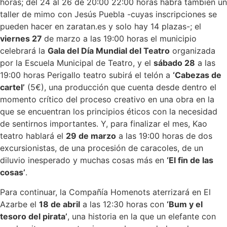
horas; del 24 al 26 de 20:00 22:00 horas habrá también un
taller de mimo con Jesús Puebla -cuyas inscripciones se
pueden hacer en zaratan.es y solo hay 14 plazas-; el
viernes 27
de marzo a las 19:00 horas el municipio
celebrará la
Gala del Día Mundial del Teatro
organizada
por la Escuela Municipal de Teatro, y el
sábado 28
a las
19:00 horas Perigallo teatro subirá el telón a
‘Cabezas de
cartel’
(5€), una producción que cuenta desde dentro el
momento crítico del proceso creativo en una obra en la
que se encuentran los principios éticos con la necesidad
de sentirnos importantes. Y, para finalizar el mes, Kao
teatro hablará el
29 de marzo
a las 19:00 horas de dos
excursionistas, de una procesión de caracoles, de un
diluvio inesperado y muchas cosas más en
‘El fin de las
cosas’
.
Para continuar, la Compañía Homenots aterrizará en El
Azarbe el
18 de abril
a las 12:30 horas con
‘Bum y el
tesoro del pirata’
, una historia en la que un elefante con