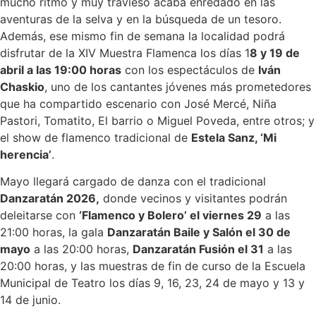
mucho ritmo y muy travieso acaba enredado en las
aventuras de la selva y en la búsqueda de un tesoro.
Además, ese mismo fin de semana la localidad podrá
disfrutar de la XIV Muestra Flamenca los días 1
8 y 19 de
abril a las 19:00 horas
con los espectáculos de
Iván
Chaskio
, uno de los cantantes jóvenes más prometedores
que ha compartido escenario con José Mercé, Niña
Pastori, Tomatito, El barrio o Miguel Poveda, entre otros; y
el show de flamenco tradicional de
Estela Sanz, ‘Mi
herencia’
.
Mayo llegará cargado de danza con el tradicional
Danzaratán 2026,
donde vecinos y visitantes podrán
deleitarse con
‘Flamenco y Bolero’ el viernes 29
a las
21:00 horas, la gala
Danzaratán Baile y Salón el 30 de
mayo
a las 20:00 horas,
Danzaratán Fusión el 31
a las
20:00 horas, y las muestras de fin de curso de la Escuela
Municipal de Teatro los días 9, 16, 23, 24 de mayo y 13 y
14 de junio.